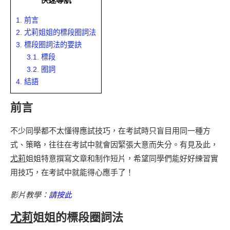
1.
前言
2.
尤莉姐姐的標段圈詞法
3.
標段圈詞法的要訣
3.1.
標段
3.2.
圈詞
4.
結語
前言
不少同學都不太懂得應試技巧，在考試時只盲目用同一種方
式、策略，往往在考試中就會因緊張大意而失分。有見及此，
尤莉
姐姐特意撰寫文章和制作短片，希望同學們能好好練習實
用技巧，在考試中就能得心應手了！
影片教學：
請按此
尤莉
姐姐的標段圈詞法