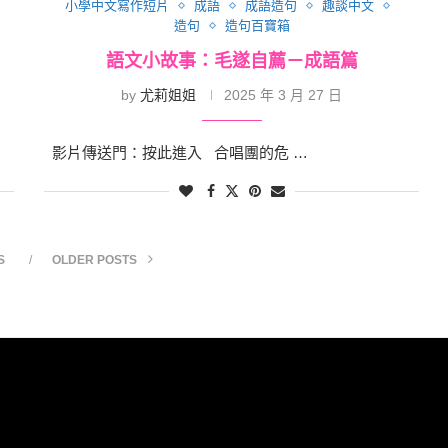
小學中文寫作短片
成語
成語造句
趣談中文
造句
造句百寶箱
語文小故事：毛遂自薦－成語篇
by
尤莉姐姐
2025 年 3 月 27 日
影片傳送門：按此進入 合唱團的危 …
S
OLDER POSTS