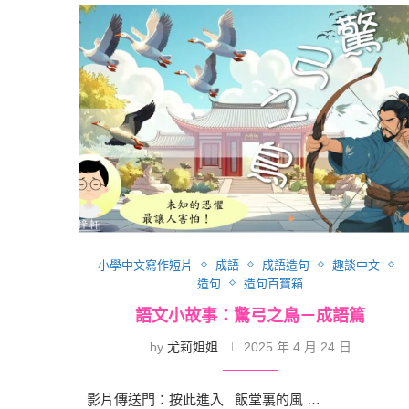
小學中文寫作短片
成語
成語造句
趣談中文
造句
造句百寶箱
語文小故事：驚弓之鳥－成語篇
by
尤莉姐姐
2025 年 4 月 24 日
影片傳送門：按此進入 飯堂裏的風 …