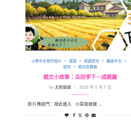
小學中文寫作短片
成語
成語造句
趣談中文
造句
造句百寶箱
語文小故事：瓜田李下－成語篇
by
尤莉姐姐
2025 年 5 月 7 日
影片傳送門：按此進入 小菜苗被誰 …