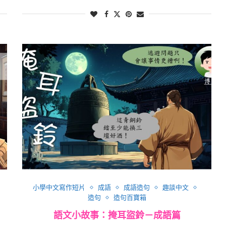
小學中文寫作短片
成語
成語造句
趣談中文
造句
造句百寶箱
語文小故事：掩耳盜鈴－成語篇