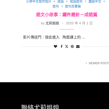
小學中文寫作短片
成語
成語造句
趣談中文
造句
造句百寶箱
語文小故事：鐵杵磨針－成語篇
by
尤莉姐姐
2025 年 4 月 1 日
影片傳送門：按此進入 陶藝課上的 …
NEWER POST
聯絡尤莉姐姐