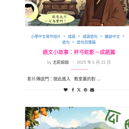
小學中文寫作短片
成語
成語造句
趣談中文
造句
造句百寶箱
語文小故事：杯弓蛇影－成語篇
by
尤莉姐姐
2025 年 5 月 22 日
影片傳送門：按此進入 教室裏的對 …