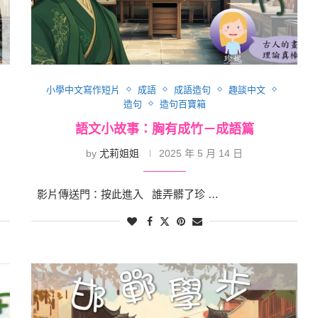
小學中文寫作短片
成語
成語造句
趣談中文
造句
造句百寶箱
語文小故事：胸有成竹－成語篇
by
尤莉姐姐
2025 年 5 月 14 日
影片傳送門：按此進入 誰弄髒了珍 …