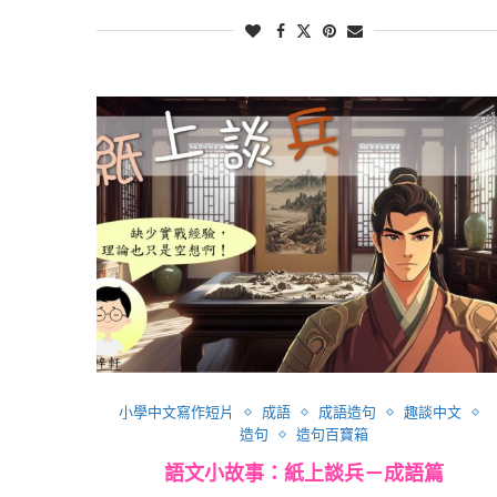
小學中文寫作短片
成語
成語造句
趣談中文
造句
造句百寶箱
語文小故事：紙上談兵－成語篇