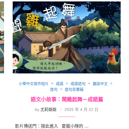
小學中文寫作短片
成語
成語造句
趣談中文
造句
造句百寶箱
語文小故事：聞雞起舞－成語篇
by
尤莉姐姐
2025 年 4 月 22 日
影片傳送門：按此進入 夏龍小隊的 …