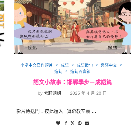
小學中文寫作短片
成語
成語造句
趣談中文
造句
造句百寶箱
語文小故事：邯鄲學步－成語篇
by
尤莉姐姐
2025 年 4 月 28 日
影片傳送門：按此進入 舞蹈教室裏 …