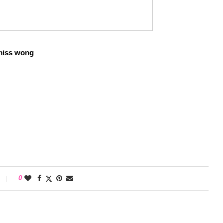
miss wong
0