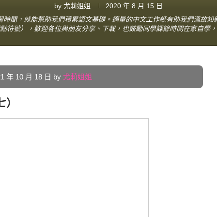
by
尤莉姐姐
2020 年 8 月 15 日
習時間，就能幫助我們積累語文基礎。適量的中文工作紙有助我們溫故知
點符號），歡迎各位與朋友分享、下載，也鼓勵同學課餘時間在家自學，
年 10 月 18 日 by
尤莉姐姐
七）