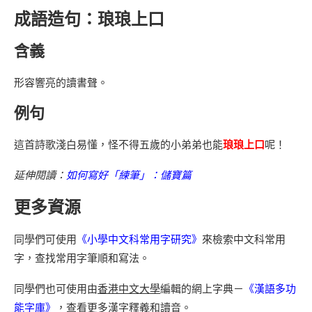
成語造句：琅琅上口
含義
形容響亮的讀書聲。
例句
這首詩歌淺白易懂，怪不得五歲的小弟弟也能
琅琅上口
呢！
延伸閱讀：
如何寫好「練筆」：儲寶篇
更多資源
同學們可使用
《小學中文科常用字研究》
來檢索中文科常用
字，查找常用字筆順和寫法。
同學們也可使用由
香港中文大學
編輯的網上字典－
《漢語多功
能字庫》
，查看更多漢字釋義和讀音。