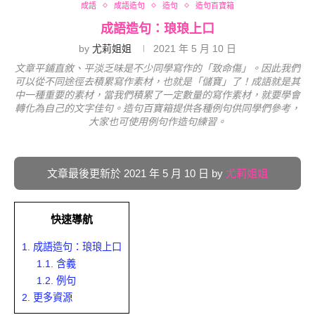
成語
成語造句
造句
造句百寶箱
成語造句：琅琅上口
by
尤莉姐姐
2021 年 5 月 10 日
文章平鋪直敘、平淡乏味是不少同學寫作的「致命傷」。因此我們
可以從不同途徑去積累寫作素材，也就是「儲寶」了！成語就是其
中一種重要的素材，當我們積累了一定數量的寫作素材，就要學會
轉化為自己的文字佳句。造句百寶箱提供各種例句供同學們參考，
大家也可使用例句作造句練習。
文章最後更新於 2021 年 5 月 10 日 by
尤莉姐姐
快速導航
1.
成語造句：琅琅上口
1.1.
含義
1.2.
例句
2.
更多資源