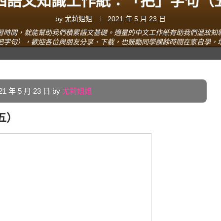
四語文知識工作紙：「把」字句（
by
尤莉姐姐
2021 年 5 月 23 日
習時間，就能幫助我們積累語文基礎。適量的中文工作紙有助我們溫故知
把字句），歡迎各位與朋友分享、下載，也鼓勵同學課餘時間在家自學，
年 5 月 23 日 by
尤莉姐姐
五）