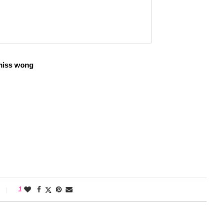
miss wong
1