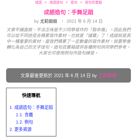
成語
成語造句
造句
造句百寶箱
成語造句：手舞足蹈
by
尤莉姐姐
2021 年 6 月 14 日
文章平鋪直敘、平淡乏味是不少同學寫作的「致命傷」。因此我們
可以從不同途徑去積累寫作素材，也就是「儲寶」了！成語就是其
中一種重要的素材，當我們積累了一定數量的寫作素材，就要學會
轉化為自己的文字佳句。造句百寶箱提供各種例句供同學們參考，
大家也可使用例句作造句練習。
文章最後更新於 2021 年 6 月 14 日 by
尤莉姐姐
快速導航
1.
成語造句：手舞足蹈
1.1.
含義
1.2.
例句
2.
更多資源