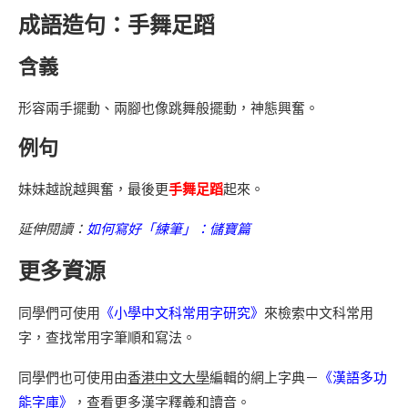
成語造句：手舞足蹈
含義
形容兩手擺動、兩腳也像跳舞般擺動，神態興奮。
例句
妹妹越說越興奮，最後更
手舞足蹈
起來。
延伸閱讀：
如何寫好「練筆」：儲寶篇
更多資源
同學們可使用
《小學中文科常用字研究》
來檢索中文科常用
字，查找常用字筆順和寫法。
同學們也可使用由
香港中文大學
編輯的網上字典－
《漢語多功
能字庫》
，查看更多漢字釋義和讀音。