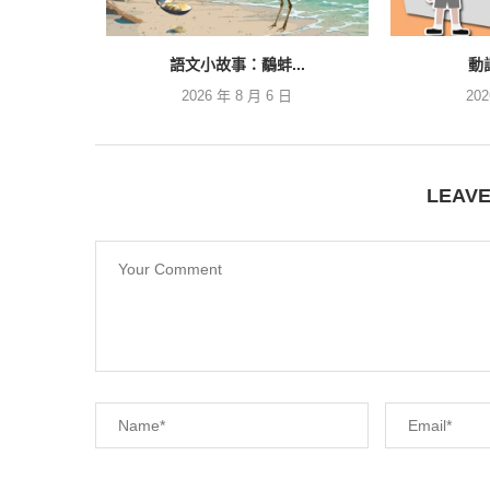
語文小故事：鷸蚌...
動
2026 年 8 月 6 日
20
LEAV