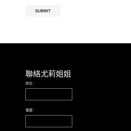
聯絡尤莉姐姐
姓名
*
電郵
*