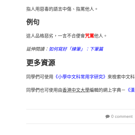
指人用惡毒的語言中傷、指罵他人。
例句
這人品格惡劣，一言不合便會
咒罵
他人。
延伸閱讀：
如何寫好「練筆」：下筆篇
更多資源
同學們可使用
《小學中文科常用字研究》
來檢索中文科
同學們也可使用由
香港中文大學
編輯的網上字典－
《漢
0 comment