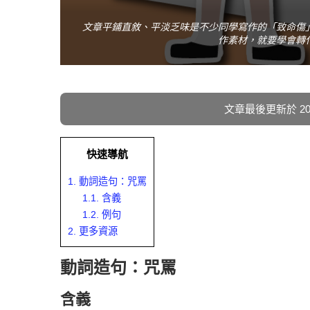
文章平鋪直敘、平淡乏味是不少同學寫作的「致命傷
作素材，就要學會轉
文章最後更新於 2023
快速導航
1.
動詞造句：咒罵
1.1.
含義
1.2.
例句
2.
更多資源
動詞造句：咒罵
含義