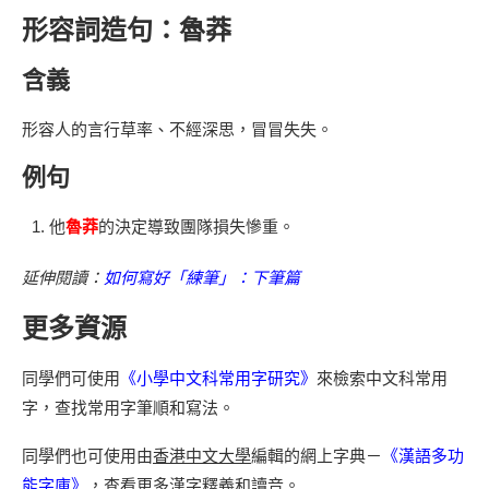
形容詞造句：魯莽
含義
形容人的言行草率、不經深思，冒冒失失。
例句
他
魯莽
的決定導致團隊損失慘重。
延伸閱讀：
如何寫好「練筆」：下筆篇
更多資源
同學們可使用
《小學中文科常用字研究》
來檢索中文科常用
字，查找常用字筆順和寫法。
同學們也可使用由
香港中文大學
編輯的網上字典－
《漢語多功
能字庫》
，查看更多漢字釋義和讀音。