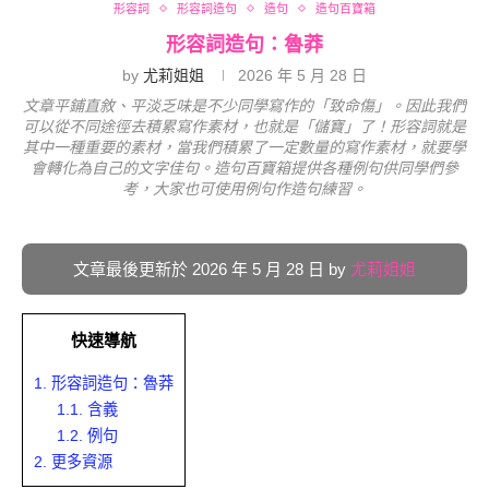
形容詞
形容詞造句
造句
造句百寶箱
形容詞造句：魯莽
by
尤莉姐姐
2026 年 5 月 28 日
文章平鋪直敘、平淡乏味是不少同學寫作的「致命傷」。因此我們
可以從不同途徑去積累寫作素材，也就是「儲寶」了！形容詞就是
其中一種重要的素材，當我們積累了一定數量的寫作素材，就要學
會轉化為自己的文字佳句。造句百寶箱提供各種例句供同學們參
考，大家也可使用例句作造句練習。
文章最後更新於 2026 年 5 月 28 日 by
尤莉姐姐
快速導航
1.
形容詞造句：魯莽
1.1.
含義
1.2.
例句
2.
更多資源