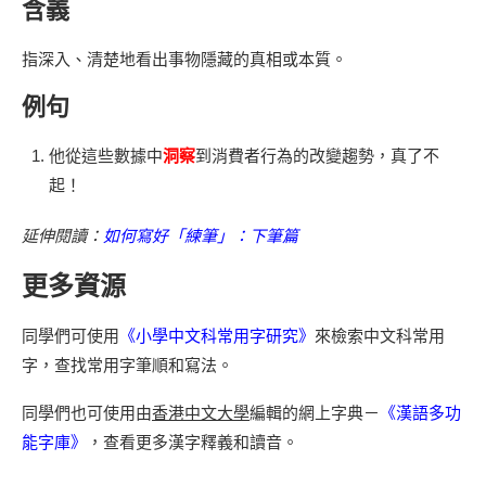
含義
指深入、清楚地看出事物隱藏的真相或本質。
例句
他從這些數據中
洞察
到消費者行為的改變趨勢，真了不
起！
延伸閱讀：
如何寫好「練筆」：下筆篇
更多資源
同學們可使用
《小學中文科常用字研究》
來檢索中文科常用
字，查找常用字筆順和寫法。
同學們也可使用由
香港中文大學
編輯的網上字典－
《漢語多功
能字庫》
，查看更多漢字釋義和讀音。