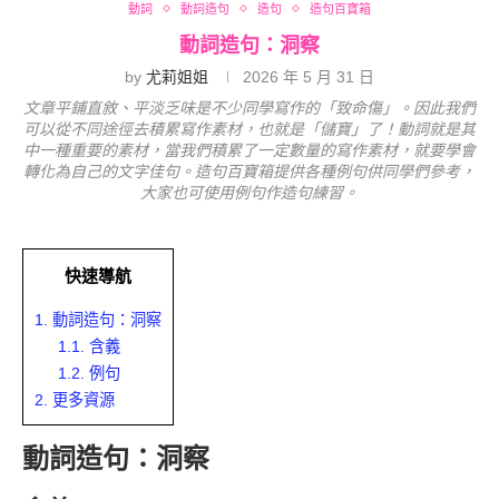
動詞
動詞造句
造句
造句百寶箱
動詞造句：洞察
by
尤莉姐姐
2026 年 5 月 31 日
文章平鋪直敘、平淡乏味是不少同學寫作的「致命傷」。因此我們
可以從不同途徑去積累寫作素材，也就是「儲寶」了！動詞就是其
中一種重要的素材，當我們積累了一定數量的寫作素材，就要學會
轉化為自己的文字佳句。造句百寶箱提供各種例句供同學們參考，
大家也可使用例句作造句練習。
快速導航
1.
動詞造句：洞察
1.1.
含義
1.2.
例句
2.
更多資源
動詞造句：洞察