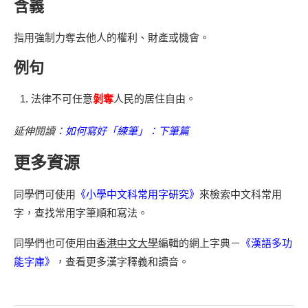
含義
指用強制力奪去他人的權利、財產或機會。
例句
法律不可任意
剝奪
人民的居住自由。
延伸閱讀：
如何寫好「練筆」：下筆篇
更多資源
同學們可使用
《小學中文科常用字研究》
來檢索中文科常用
字，查找常用字筆順和寫法。
同學們也可使用由
香港中文大學
編輯的網上字典－
《漢語多功
能字庫》
，查看更多漢字釋義和讀音。