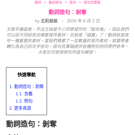
動詞
動詞造句
造句
造句百寶箱
動詞造句：剝奪
by
尤莉姐姐
2026 年 6 月 2 日
文章平鋪直敘、平淡乏味是不少同學寫作的「致命傷」。因此我們
可以從不同途徑去積累寫作素材，也就是「儲寶」了！動詞就是其
中一種重要的素材，當我們積累了一定數量的寫作素材，就要學會
轉化為自己的文字佳句。造句百寶箱提供各種例句供同學們參考，
大家也可使用例句作造句練習。
快速導航
1.
動詞造句：剝奪
1.1.
含義
1.2.
例句
2.
更多資源
動詞造句：剝奪