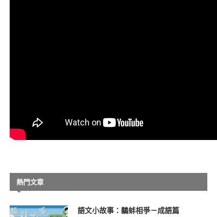
熱門文章
語文小故事：鷸蚌相爭－成語篇