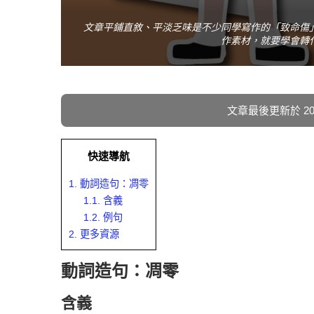
文章平鋪直敘、平淡乏味是不少同學寫作的「致命傷
作素材，就要學會轉
文章最後更新於 2026
快速導航
1.
動詞造句：凋零
1.1.
含義
1.2.
例句
2.
更多資源
動詞造句：凋零
含義