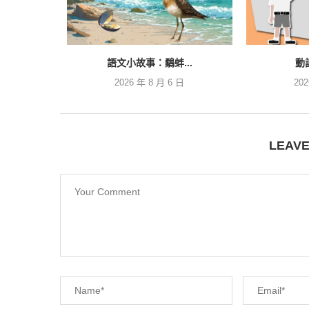
語文小故事：鷸蚌...
動
2026 年 8 月 6 日
20
LEAV