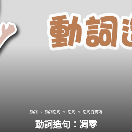
動詞
動詞造句
造句
造句百寶箱
動詞造句：凋零