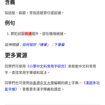
含義
指逃脫、躲避，常指逃避責任或追捕。
例句
罪犯試圖
逃遁
國外，卻在機場被捕。
延伸閱讀：
如何寫好「練筆」：下筆篇
更多資源
同學們可使用
《小學中文科常用字研究》
來檢索中文科常用
字，查找常用字筆順和寫法。
同學們也可使用由
香港中文大學
編輯的網上字典－
《漢語多功
能字庫》
，查看更多漢字釋義和讀音。