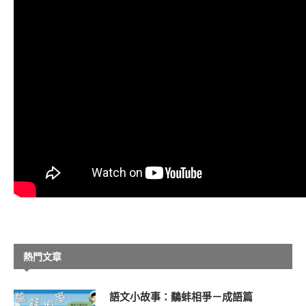
熱門文章
語文小故事：鷸蚌相爭－成語篇