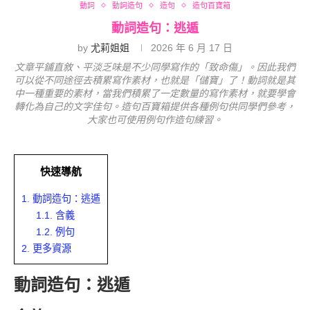
動詞
動詞造句
造句
造句百寶箱
動詞造句：逃遁
by
尤莉姐姐
2026 年 6 月 17 日
文章平鋪直敘、平淡乏味是不少同學寫作的「致命傷」。因此我們
可以從不同途徑去積累寫作素材，也就是「儲寶」了！動詞就是其
中一種重要的素材，當我們積累了一定數量的寫作素材，就要學會
轉化為自己的文字佳句。造句百寶箱提供各種例句供同學們參考，
大家也可使用例句作造句練習。
快速導航
1.
動詞造句：逃遁
1.1.
含義
1.2.
例句
2.
更多資源
動詞造句：逃遁