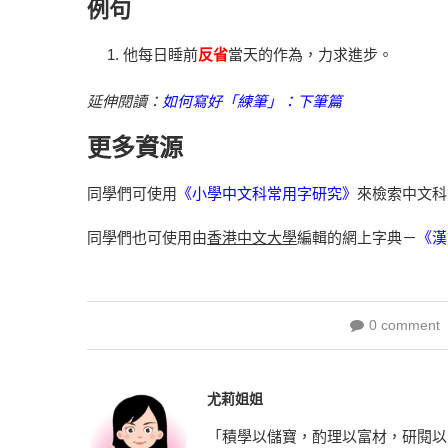
例句
他每日睡前
反省
當天的作為，力求進步。
延伸閱讀：
如何寫好「練筆」：下筆篇
更多資源
同學們可使用
《小學中文科常用字研究》
來檢索中文科
同學們也可使用由
香港中文大學
編輯的網上字典－
《漢
0 comment
尤莉姐姐
「積學以儲寶，酌理以富材，研閱以