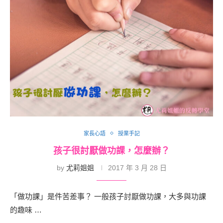
家長心語
授業手記
孩子很討厭做功課，怎麼辦？
by
尤莉姐姐
2017 年 3 月 28 日
「做功課」是件苦差事？ 一般孩子討厭做功課，大多與功課
的趣味 …