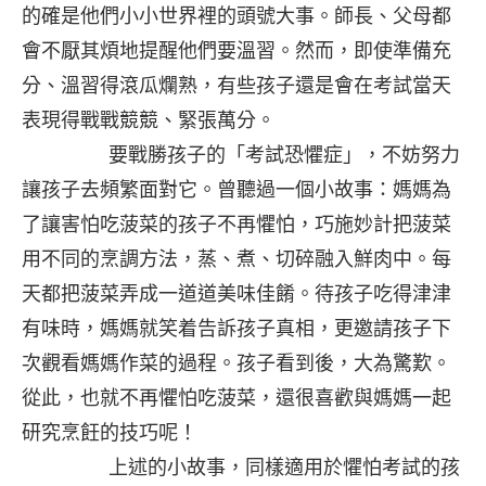
的確是他們小小世界裡的頭號大事。師長、父母都
會不厭其煩地提醒他們要溫習。然而，即使準備充
分、溫習得滾瓜爛熟，有些孩子還是會在考試當天
表現得戰戰競競、緊張萬分。
要戰勝孩子的「考試恐懼症」，不妨努力
讓孩子去頻繁面對它。曾聽過一個小故事：媽媽為
了讓害怕吃菠菜的孩子不再懼怕，巧施妙計把菠菜
用不同的烹調方法，蒸、煮、切碎融入鮮肉中。每
天都把菠菜弄成一道道美味佳餚。待孩子吃得津津
有味時，媽媽就笑着告訴孩子真相，更邀請孩子下
次觀看媽媽作菜的過程。孩子看到後，大為驚歎。
從此，也就不再懼怕吃菠菜，還很喜歡與媽媽一起
研究烹飪的技巧呢！
上述的小故事，同樣適用於懼怕考試的孩